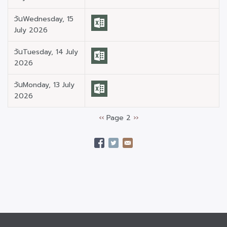
วันWednesday, 15
July 2026
วันTuesday, 14 July
2026
วันMonday, 13 July
2026
Previous
‹‹
Page 2
Next
››
Pagination
page
page