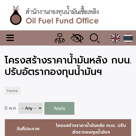
Skip
to
main
content
สำนักงาน
เมนู
กองทุน
เปลี่ยน
การ
น้ำมัน
โครงสร้างราคาน้ำมันหลัง กบน.
แสดง
ผล
เชื้อ
ปรับอัตรากองทุนน้ำมันฯ
เพลิง
Home
ปี พ.ศ.
โครงสร้างราคาน้ำมันหลัง กบน. ปรับ
วันที่ประกาศ
อัตรากองทุนน้ำมันฯ