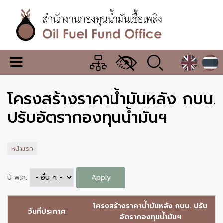
ข้าม
ไป
ยัง
เนื้อหา
หลัก
สำนักงาน
เมนู
กองทุน
เปลี่ยน
การ
น้ำมัน
โครงสร้างราคาน้ำมันหลัง กบน.
แสดง
ผล
เชื้อ
ปรับอัตรากองทุนน้ำมันฯ
เพลิง
หน้าแรก
ปี พ.ศ.
โครงสร้างราคาน้ำมันหลัง กบน. ปรับ
วันที่ประกาศ
อัตรากองทุนน้ำมันฯ