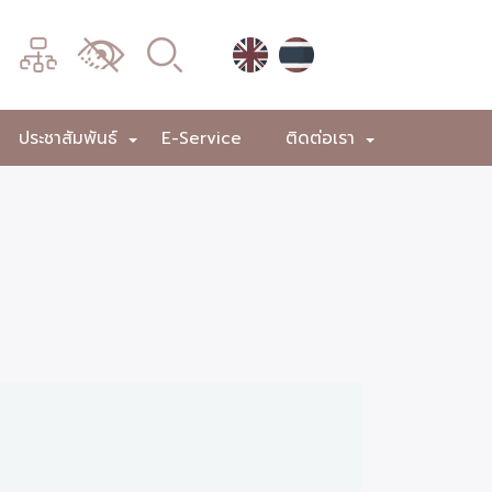
เมนู
เปลี่ยน
การ
แสดง
ประชาสัมพันธ์
E-Service
ติดต่อเรา
+
+
+
ผล