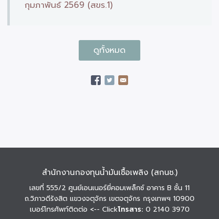
กุมภาพันธ์ 2569 (สขร.1)
ดูทั้งหมด
สำนักงานกองทุนน้ำมันเชื้อเพลิง (สกนช.)
เลขที่ 555/2 ศูนย์เอนเนอร์ยี่คอมเพล็กซ์ อาคาร B ชั้น 11
ถ.วิภาวดีรังสิต แขวงจตุจักร เขตจตุจักร กรุงเทพฯ 10900
เบอร์โทรศัพท์ติดต่อ
<-- Click
โทรสาร:
0 2140 3970