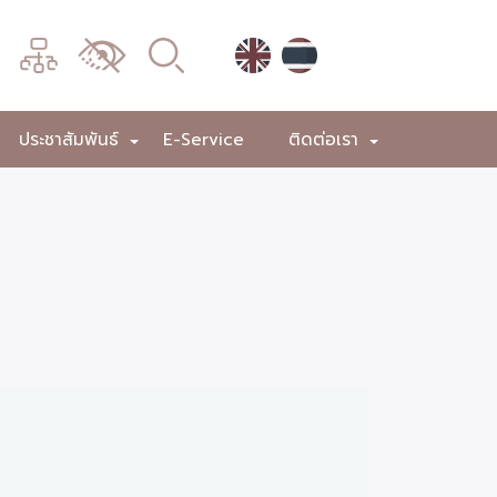
เมนู
เปลี่ยน
การ
แสดง
ประชาสัมพันธ์
E-Service
ติดต่อเรา
+
+
+
ผล