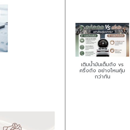
เติมน้ำมันเต็มถัง vs
ครึ่งถัง อย่างไหนคุ้ม
กว่ากัน