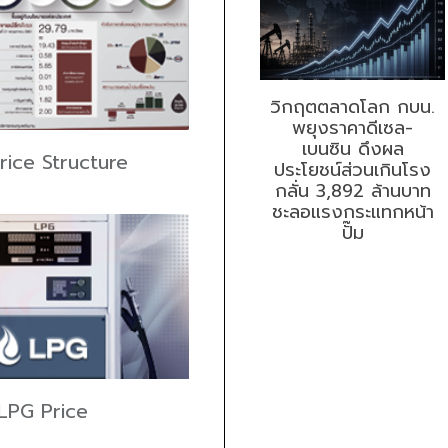
วิกฤตตลาดโลก กบน.
พยุงราคาดีเซล-
เบนซิน ดึงผล
Price Structure
ประโยชน์ส่วนเกินโรง
กลั่น 3,892 ล้านบาท
ชะลอแรงกระแทกหน้า
ปั๊ม
LPG Price