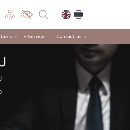
เมนู
เปลี่ยน
การ
แสดง
ations
E-Service
Contact us
+
+
ผล