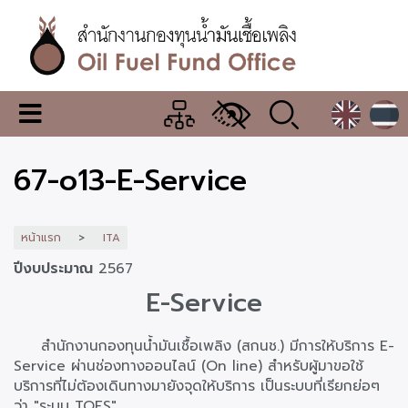
ข้าม
ไป
ยัง
เนื้อหา
หลัก
สำนักงาน
เมนู
กองทุน
เปลี่ยน
การ
น้ำมัน
67-o13-E-Service
แสดง
ผล
เชื้อ
เพลิง
หน้าแรก
ITA
ปีงบประมาณ
2567
E-Service
สำนักงานกองทุนน้ำมันเชื้อเพลิง (สกนช.) มีการให้บริการ E-
Service ผ่านช่องทางออนไลน์ (On line) สำหรับผู้มาขอใช้
บริการที่ไม่ต้องเดินทางมายังจุดให้บริการ เป็นระบบที่เรียกย่อๆ
ว่า "ระบบ TOFS"