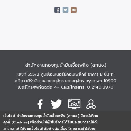
สำนักงานกองทุนน้ำมันเชื้อเพลิง (สกนช.)
เลขที่ 555/2 ศูนย์เอนเนอร์ยี่คอมเพล็กซ์ อาคาร B ชั้น 11
ถ.วิภาวดีรังสิต แขวงจตุจักร เขตจตุจักร กรุงเทพฯ 10900
เบอร์โทรศัพท์ติดต่อ
<-- Click
โทรสาร:
0 2140 3970
เว็บไซต์ สำนักงานกองทุนน้ำมันเชื้อเพลิง (สกนช.) มีการใช้งาน
นโยบายการคุ้มครอง
นโยบายการรักษาความ
นโยบาย
คุกกี้ (Cookies) เพื่อช่วยให้ผู้ใช้บริการได้รับประสบการณ์ที่ดี
ข้อมูลส่วนบุคคล
มั่นคงปลอดภัย
เว็บไซต์
สามารถเข้าใช้งานเว็บไซต์ได้อย่างต่อเนื่อง โดยการเข้าใช้งาน