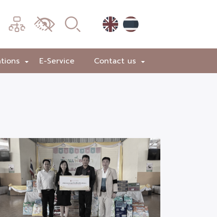
เมนู
เปลี่ยน
การ
แสดง
ations
E-Service
Contact us
+
+
ผล