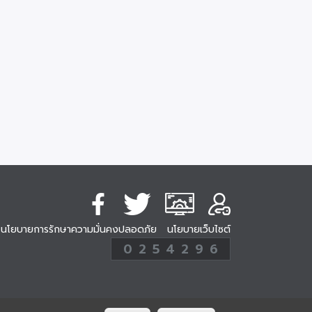
นโยบายการรักษาความมั่นคงปลอดภัย
นโยบายเว็บไซต์
254296
0
2
5
4
2
9
6
Analytic
ครั้ง