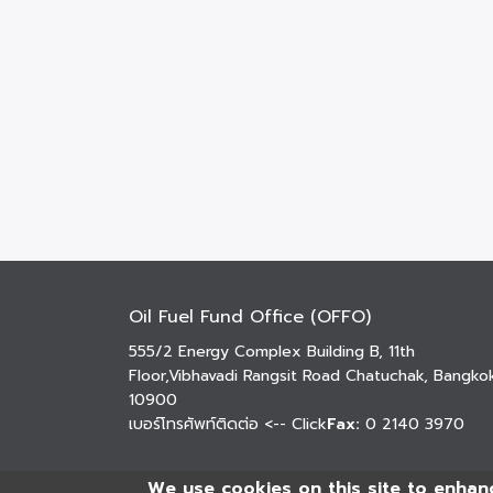
Oil Fuel Fund Office (OFFO)
555/2 Energy Complex Building B, 11th
Floor,Vibhavadi Rangsit Road Chatuchak, Bangko
10900
เบอร์โทรศัพท์ติดต่อ
<-- Click
Fax:
0 2140 3970
We use cookies on this site to enhan