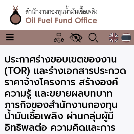
Skip
to
main
content
สำนักงาน
เมนู
กองทุน
เปลี่ยน
การ
น้ำมัน
ประกาศร่างขอบเขตของงาน
แสดง
ผล
เชื้อ
(TOR) และร่างเอกสารประกวด
เพลิง
ราคาจ้างโครงการ สร้างองค์
ความรู้ และขยายผลบทบาท
ภารกิจของสำนักงานกองทุน
น้ำมันเชื้อเพลิง ผ่านกลุ่มผู้มี
อิทธิพลต่อ ความคิดและการ