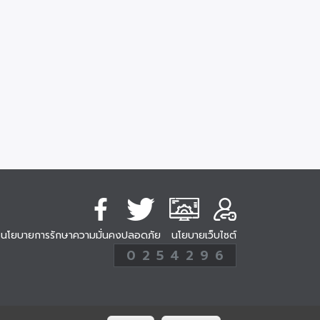
นโยบายการรักษาความมั่นคงปลอดภัย
นโยบายเว็บไซต์
254296
0
2
5
4
2
9
6
Analytic
ครั้ง