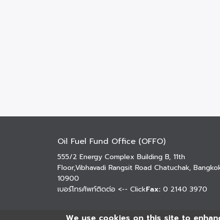
Oil Fuel Fund Office (OFFO)
555/2 Energy Complex Building B, 11th
Floor,Vibhavadi Rangsit Road Chatuchak, Bangko
10900
เบอร์โทรศัพท์ติดต่อ
<-- Click
Fax:
0 2140 3970
We use cookies on this site to enhan