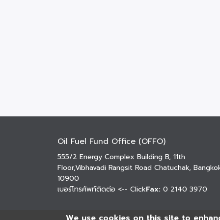
Oil Fuel Fund Office (OFFO)
555/2 Energy Complex Building B, 11th
Floor,Vibhavadi Rangsit Road Chatuchak, Bangko
10900
เบอร์โทรศัพท์ติดต่อ
<-- Click
Fax:
0 2140 3970
We use cookies on this site to enhan