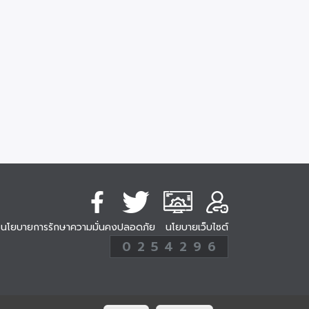
นโยบายการรักษาความมั่นคงปลอดภัย
นโยบายเว็บไซต์
254296
0
2
5
4
2
9
6
Analytic
ครั้ง