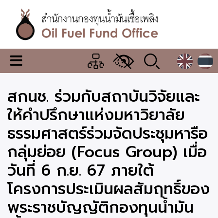
Skip
to
main
content
สำนักงาน
เมนู
กองทุน
เปลี่ยน
การ
น้ำมัน
สกนช. ร่วมกับสถาบันวิจัยและ
แสดง
ผล
เชื้อ
ให้คำปรึกษาแห่งมหาวิยาลัย
เพลิง
ธรรมศาสตร์ร่วมจัดประชุมหารือ
กลุ่มย่อย (Focus Group) เมื่อ
วันที่ 6 ก.ย. 67 ภายใต้
โครงการประเมินผลสัมฤทธิ์ของ
พระราชบัญญัติกองทุนน้ำมัน