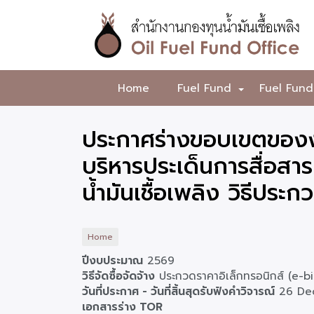
Skip
to
main
content
สำนักงาน
Home
Fuel Fund
Fuel Fund
+
กองทุน
น้ำมัน
ประกาศร่างขอบเขตของง
เชื้อ
บริหารประเด็นการสื่อส
เพลิง
น้ำมันเชื้อเพลิง วิธีปร
Home
ปีงบประมาณ
2569
วิธีจัดซื้อจัดจ้าง
ประกวดราคาอิเล็กทรอนิกส์ (e-b
วันที่ประกาศ - วันที่สิ้นสุดรับฟังคำวิจารณ์
26 De
เอกสารร่าง TOR