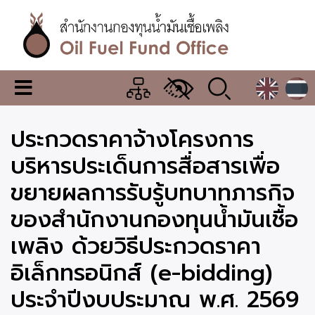
Skip
to
main
content
สำนักงาน
เมนู
กองทุน
เปลี่ยน
การ
น้ำมัน
ประกวดราคาจ้างโครงการ
แสดง
ผล
เชื้อ
บริหารประเด็นการสื่อสารเพื่อ
เพลิง
ขยายผลการรับรู้บทบาทภารกิจ
ของสำนักงานกองทุนน้ำมันเชื้อ
เพลิง ด้วยวิธีประกวดราคา
อิเล็กทรอนิกส์ (e-bidding)
ประจำปีงบประมาณ พ.ศ. 2569