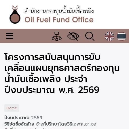
Skip
to
main
content
สำนักงาน
เมนู
กองทุน
เปลี่ยน
การ
น้ำมัน
โครงการสนับสนุนการขับ
แสดง
ผล
เชื้อ
เคลื่อนแผนยุทธศาสตร์กองทุน
เพลิง
น้ำมันเชื้อเพลิง ประจำ
ปีงบประมาณ พ.ศ. 2569
Home
ปีงบประมาณ
2569
วิธีจัดซื้อจัดจ้าง
จ้างที่ปรึกษาโดยวิธีเฉพาะเจาะจง