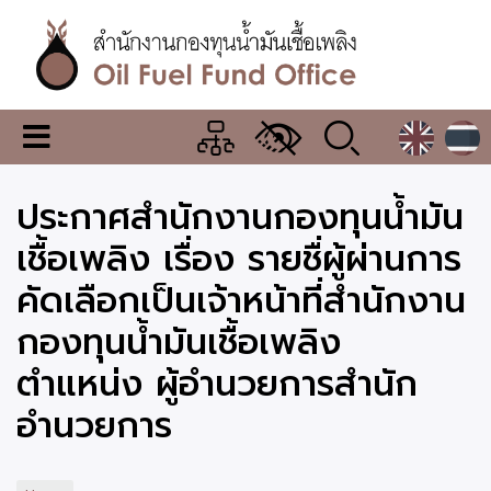
Skip
to
main
content
สำนักงาน
เมนู
กองทุน
เปลี่ยน
การ
น้ำมัน
ประกาศสำนักงานกองทุนน้ำมัน
แสดง
ผล
เชื้อ
เชื้อเพลิง เรื่อง รายชื่ผู้ผ่านการ
เพลิง
คัดเลือกเป็นเจ้าหน้าที่สำนักงาน
กองทุนน้ำมันเชื้อเพลิง
ตำแหน่ง ผู้อำนวยการสำนัก
อำนวยการ