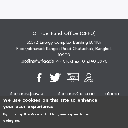
Oil Fuel Fund Office (OFFO)
555/2 Energy Complex Building B, 11th
Floor,Vibhavadi Rangsit Road Chatuchak, Bangkok
10900
เบอร์โทรศัพท์ติดต่อ
<-- Click
Fax:
0 2140 3970
นโยบายการคุ้มครอง
นโยบายการรักษาความ
นโยบาย
We use cookies on this site to enhance
ข้อมูลส่วนบุคคล
มั่นคงปลอดภัย
เว็บไซต์
your user experience
254296
0
2
5
4
2
9
6
Analytics
ครั้ง
By clicking the Accept button, you agree to us
doing so.