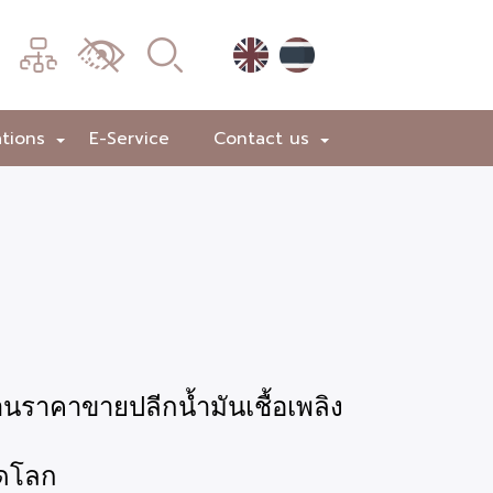
เมนู
เปลี่ยน
การ
แสดง
ations
E-Service
Contact us
+
+
ผล
นราคาขายปลีกน้ำมันเชื้อเพลิง
าดโลก