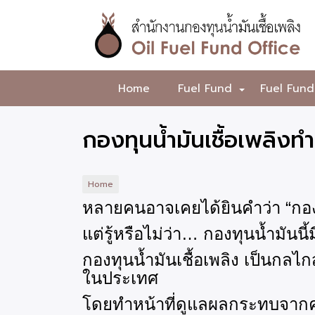
Skip
to
main
content
สำนักงาน
Home
Fuel Fund
Fuel Fund
+
กองทุน
น้ำมัน
กองทุนน้ำมันเชื้อเพลิงท
เชื้อ
เพลิง
Home
หลายคนอาจเคยได้ยินคำว่า
“กอง
แต่รู้หรือไม่ว่า
… กองทุนน้ำมันนี้ม
กองทุนน้ำมันเชื้อเพลิง เป็นกล
ในประเทศ
โดยทำหน้าที่ดูแลผลกระทบจากค