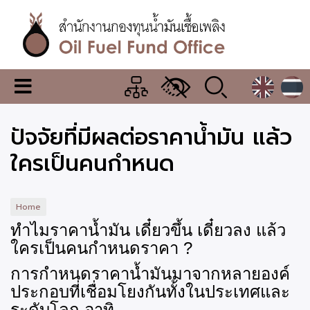
Skip
to
main
content
สำนักงาน
เมนู
กองทุน
เปลี่ยน
การ
น้ำมัน
ปัจจัยที่มีผลต่อราคาน้ำมัน แล้ว
แสดง
ผล
เชื้อ
ใครเป็นคนกำหนด
เพลิง
Home
ทำไมราคาน้ำมัน เดี๋ยวขึ้น เดี๋ยวลง แล้ว
ใครเป็นคนกำหนดราคา
?
การกำหนดราคาน้ำมันมาจากหลายองค์
ประกอบที่เชื่อมโยงกันทั้งในประเทศและ
ระดับโลก อาทิ