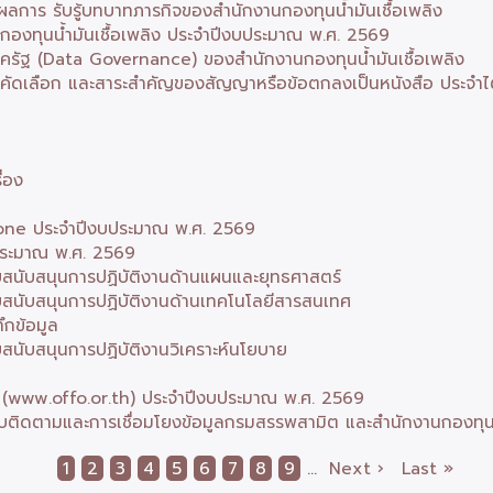
ผลการ รับรู้บทบาทภารกิจของสำนักงานกองทุนน้ำมันเชื้อเพลิง
กองทุนน้ำมันเชื้อเพลิง ประจำปีงบประมาณ พ.ศ. 2569
าครัฐ (Data Governance) ของสำนักงานกองทุนน้ำมันเชื้อเพลิง
บการคัดเลือก และสาระสำคัญของสัญญาหรือข้อตกลงเป็นหนังสือ ประจำไ
ื่อง
Phone ประจำปีงบประมาณ พ.ศ. 2569
ประมาณ พ.ศ. 2569
วยสนับสนุนการปฏิบัติงานด้านแผนและยุทธศาสตร์
่วยสนับสนุนการปฏิบัติงานด้านเทคโนโลยีสารสนเทศ
ึกข้อมูล
ยสนับสนุนการปฏิบัติงานวิเคราะห์นโยบาย
ซต์ (www.offo.or.th) ประจำปีงบประมาณ พ.ศ. 2569
บติดตามและการเชื่อมโยงข้อมูลกรมสรรพสามิต และสำนักงานกองทุนน้
Current
1
Page
2
Page
3
Page
4
Page
5
Page
6
Page
7
Page
8
Page
9
…
Next
Next ›
Last
Last »
page
page
page