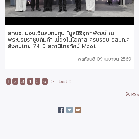
สกนช. มอบเงินสมทบทุน “มูลนิธิอุทกพัฒน์ ใน
พระบรมราชูปถัมภ์” เนื่องในโอกาส ครบรอบ อสมท.คู่
สังคมไทย 74 ปี สถานีโทรทัศน์ Mcot
พฤหัสบดี 09 เมษายน 2569
Current
1
Page
2
Page
3
Page
4
Page
5
Page
6
Next
››
Last
Last »
Pagination
page
page
page
RSS