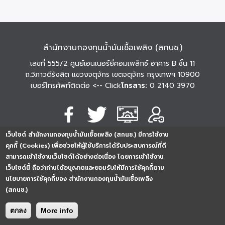
สำนักงานกองทุนน้ำมันเชื้อเพลิง (สกนช.)
เลขที่ 555/2 ศูนย์เอนเนอร์ยี่คอมเพล็กซ์ อาคาร B ชั้น 11
ถ.วิภาวดีรังสิต แขวงจตุจักร เขตจตุจักร กรุงเทพฯ 10900
เบอร์โทรศัพท์ติดต่อ
<-- Click
โทรสาร:
0 2140 3970
เว็บไซต์ สำนักงานกองทุนน้ำมันเชื้อเพลิง (สกนช.) มีการใช้งาน
นโยบายการคุ้มครอง
นโยบายการรักษาความ
นโยบาย
คุกกี้ (Cookies) เพื่อช่วยให้ผู้ใช้บริการได้รับประสบการณ์ที่ดี
ข้อมูลส่วนบุคคล
มั่นคงปลอดภัย
เว็บไซต์
สามารถเข้าใช้งานเว็บไซต์ได้อย่างต่อเนื่อง โดยการเข้าใช้งาน
254296
0
2
5
4
2
9
6
Analytics
เว็บไซต์นี้ ถือว่าท่านได้อนุญาตและยอมรับให้มีการใช้คุกกี้ตาม
ครั้ง
นโยบายการใช้คุกกี้ของ สำนักงานกองทุนน้ำมันเชื้อเพลิง
(สกนช.)
ตกลง
More info
Copyright © 2026. All rights reserved.