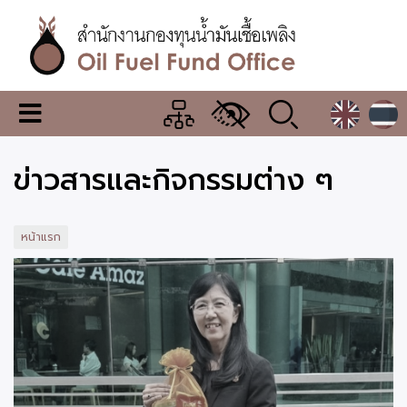
ข้าม
ไป
ยัง
เนื้อหา
หลัก
สำนักงาน
เมนู
กองทุน
เปลี่ยน
การ
น้ำมัน
ข่าวสารและกิจกรรมต่าง ๆ
แสดง
ผล
เชื้อ
เพลิง
หน้าแรก