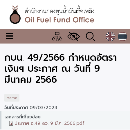
Skip
to
main
content
สำนักงาน
เมนู
กองทุน
เปลี่ยน
การ
น้ำมัน
กบน. 49/2566 กำหนดอัตรา
แสดง
ผล
เชื้อ
เงินฯ ประกาศ ณ วันที่ 9
เพลิง
มีนาคม 2566
Home
วันที่ประกาศ
09/03/2023
เอกสารที่เกี่ยวข้อง
ประกาศ ฉ.49 ลว. 9 มี.ค. 2566.pdf