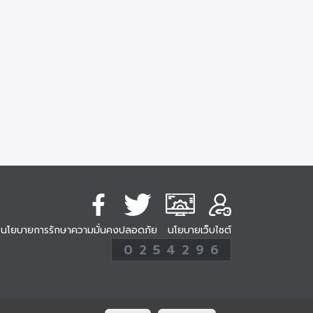
นโยบายการรักษาความมั่นคงปลอดภัย
นโยบายเว็บไซต์
254296
0
2
5
4
2
9
6
Analytic
ครั้ง