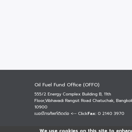
Oil Fuel Fund Office (OFFO)
555/2 Energy Complex Building B, 11th
Floor,Vibhavadi Rangsit Road Chatuchak, Bangko
10900
เบอร์โทรศัพท์ติดต่อ
<-- Click
Fax:
0 2140 3970
We use cookies on this site to enhan