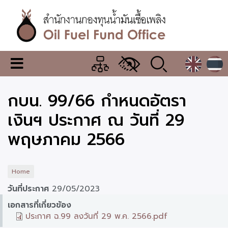
Skip
to
main
content
สำนักงาน
เมนู
กองทุน
เปลี่ยน
การ
น้ำมัน
กบน. 99/66 กำหนดอัตรา
แสดง
ผล
เชื้อ
เงินฯ ประกาศ ณ วันที่ 29
เพลิง
พฤษภาคม 2566
Home
วันที่ประกาศ
29/05/2023
เอกสารที่เกี่ยวข้อง
ประกาศ ฉ.99 ลงวันที่ 29 พ.ค. 2566.pdf