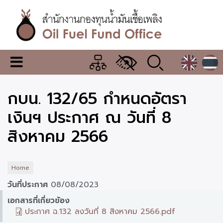
Skip
to
main
content
สำนักงาน
เมนู
กองทุน
เปลี่ยน
การ
น้ำมัน
กบน. 132/65 กำหนดอัตรา
แสดง
ผล
เชื้อ
เงินฯ ประกาศ ณ วันที่ 8
เพลิง
สิงหาคม 2566
Home
วันที่ประกาศ
08/08/2023
เอกสารที่เกี่ยวข้อง
ประกาศ ฉ.132 ลงวันที่ 8 สิงหาคม 2566.pdf