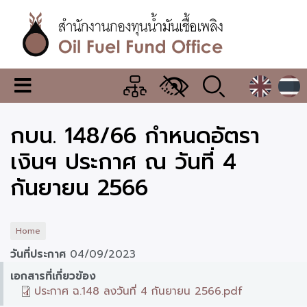
Skip
to
main
content
สำนักงาน
เมนู
กองทุน
เปลี่ยน
การ
น้ำมัน
กบน. 148/66 กำหนดอัตรา
แสดง
ผล
เชื้อ
เงินฯ ประกาศ ณ วันที่ 4
เพลิง
กันยายน 2566
Home
วันที่ประกาศ
04/09/2023
เอกสารที่เกี่ยวข้อง
ประกาศ ฉ.148 ลงวันที่ 4 กันยายน 2566.pdf