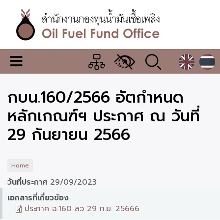
Skip
to
main
content
สำนักงาน
เมนู
กองทุน
เปลี่ยน
การ
น้ำมัน
กบน.160/2566 อัตกำหนด
แสดง
ผล
เชื้อ
หลักเกณฑ์ฯ ประกาศ ณ วันที่
เพลิง
29 กันยายน 2566
Home
วันที่ประกาศ
29/09/2023
เอกสารที่เกี่ยวข้อง
ประกาศ ฉ.160 ลว 29 ก.ย. 25666