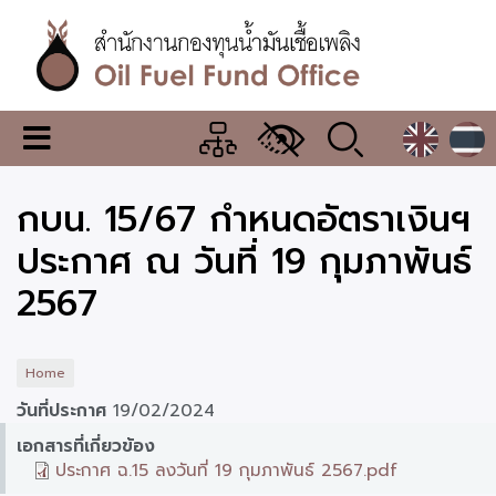
Skip
to
main
content
สำนักงาน
เมนู
กองทุน
เปลี่ยน
การ
น้ำมัน
กบน. 15/67 กำหนดอัตราเงินฯ
แสดง
ผล
เชื้อ
ประกาศ ณ วันที่ 19 กุมภาพันธ์
เพลิง
2567
Home
วันที่ประกาศ
19/02/2024
เอกสารที่เกี่ยวข้อง
ประกาศ ฉ.15 ลงวันที่ 19 กุมภาพันธ์ 2567.pdf