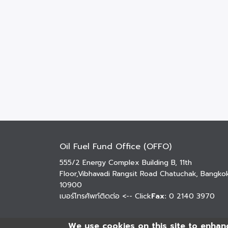
Oil Fuel Fund Office (OFFO)
555/2 Energy Complex Building B, 11th
Floor,Vibhavadi Rangsit Road Chatuchak, Bangko
10900
เบอร์โทรศัพท์ติดต่อ
<-- Click
Fax:
0 2140 3970
We use cookies on this site to enhan