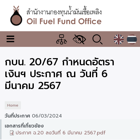
Skip
to
main
content
สำนักงาน
เมนู
กองทุน
เปลี่ยน
การ
น้ำมัน
กบน. 20/67 กำหนดอัตรา
แสดง
ผล
เชื้อ
เงินฯ ประกาศ ณ วันที่ 6
เพลิง
มีนาคม 2567
Home
วันที่ประกาศ
06/03/2024
เอกสารที่เกี่ยวข้อง
ประกาศ ฉ.20 ลงวันที่ 6 มีนาคม 2567.pdf