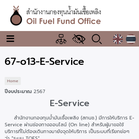
Skip
to
main
content
สำนักงาน
เมนู
กองทุน
เปลี่ยน
การ
น้ำมัน
67-o13-E-Service
แสดง
ผล
เชื้อ
เพลิง
Home
ปีงบประมาณ
2567
E-Service
สำนักงานกองทุนน้ำมันเชื้อเพลิง (สกนช.) มีการให้บริการ E-
Service ผ่านช่องทางออนไลน์ (On line) สำหรับผู้มาขอใช้
บริการที่ไม่ต้องเดินทางมายังจุดให้บริการ เป็นระบบที่เรียกย่อๆ
ว่า "ระบบ TOFS"