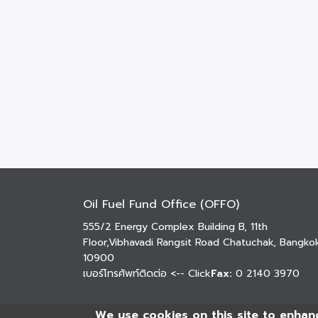
Oil Fuel Fund Office (OFFO)
555/2 Energy Complex Building B, 11th
Floor,Vibhavadi Rangsit Road Chatuchak, Bangko
10900
เบอร์โทรศัพท์ติดต่อ
<-- Click
Fax:
0 2140 3970
We use cookies on this site to enhan