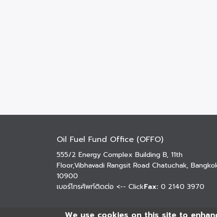
Oil Fuel Fund Office (OFFO)
555/2 Energy Complex Building B, 11th
Floor,Vibhavadi Rangsit Road Chatuchak, Bangko
10900
เบอร์โทรศัพท์ติดต่อ
<-- Click
Fax:
0 2140 3970
We use cookies on this site to enhan