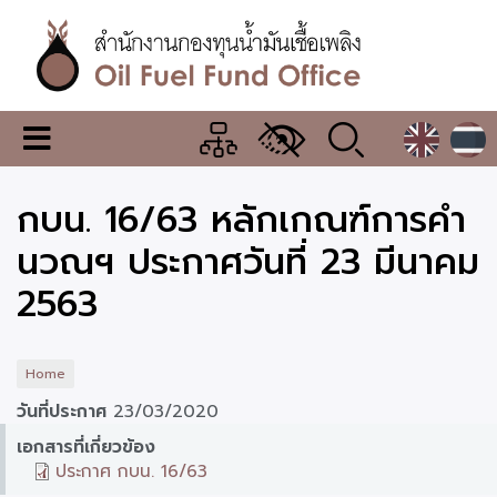
Skip
to
main
content
สำนักงาน
เมนู
กองทุน
เปลี่ยน
การ
น้ำมัน
กบน. 16/63 หลักเกณฑ์การคำ
แสดง
ผล
เชื้อ
นวณฯ ประกาศวันที่ 23 มีนาคม
เพลิง
2563
Home
วันที่ประกาศ
23/03/2020
เอกสารที่เกี่ยวข้อง
ประกาศ กบน. 16/63