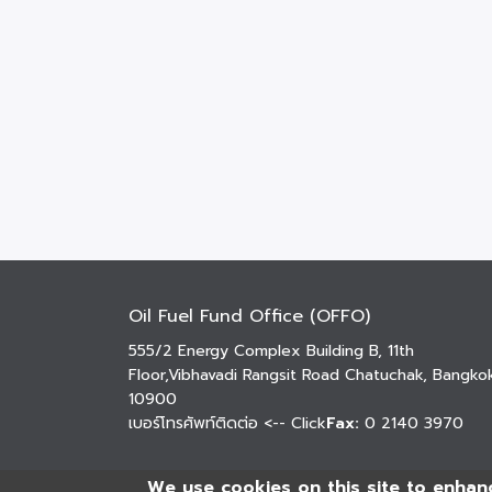
Oil Fuel Fund Office (OFFO)
555/2 Energy Complex Building B, 11th
Floor,Vibhavadi Rangsit Road Chatuchak, Bangko
10900
เบอร์โทรศัพท์ติดต่อ
<-- Click
Fax:
0 2140 3970
We use cookies on this site to enhan