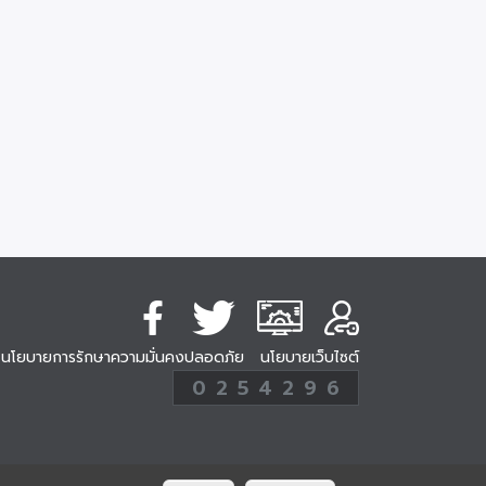
นโยบายการรักษาความมั่นคงปลอดภัย
นโยบายเว็บไซต์
254296
0
2
5
4
2
9
6
Analytic
ครั้ง