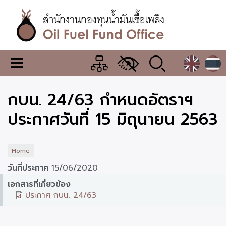
Skip
to
main
content
สำนักงาน
เมนู
กองทุน
เปลี่ยน
การ
น้ำมัน
กบน. 24/63 กำหนดอัตราฯ
แสดง
ผล
เชื้อ
ประกาศวันที่ 15 มิถุนายน 2563
เพลิง
Home
วันที่ประกาศ
15/06/2020
เอกสารที่เกี่ยวข้อง
ประกาศ กบน. 24/63