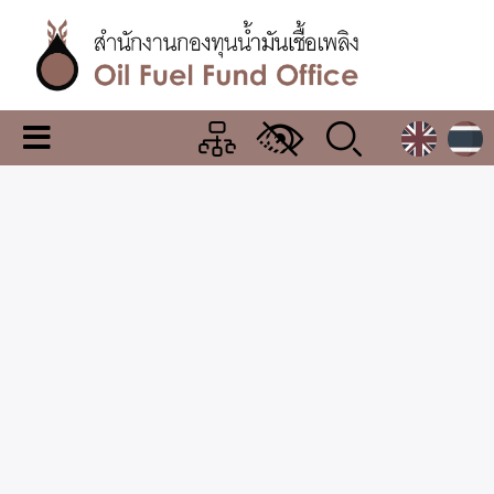
Skip
to
main
content
สำนักงาน
เมนู
กองทุน
เปลี่ยน
การ
น้ำมัน
แสดง
ผล
เชื้อ
เพลิง