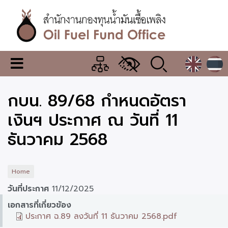
Skip
to
main
content
สำนักงาน
เมนู
กองทุน
เปลี่ยน
การ
น้ำมัน
กบน. 89/68 กำหนดอัตรา
แสดง
ผล
เชื้อ
เงินฯ ประกาศ ณ วันที่ 11
เพลิง
ธันวาคม 2568
Home
วันที่ประกาศ
11/12/2025
เอกสารที่เกี่ยวข้อง
ประกาศ ฉ.89 ลงวันที่ 11 ธันวาคม 2568.pdf