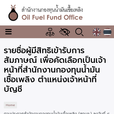
Skip
to
main
content
สำนักงาน
เมนู
กองทุน
เปลี่ยน
การ
น้ำมัน
รายชื่อผู้มีสิทธิเข้ารับการ
แสดง
ผล
เชื้อ
สัมภาษณ์ เพื่อคัดเลือกเป็นเจ้า
เพลิง
หน้าที่สำนักงานกองทุนน้ำมัน
เชื้อเพลิง ตำแหน่งเจ้าหน้าที่
บัญชี
Home
ตามประกาศสำนักงานกองทุนน้ำมันเชื้อเพลิง (สกนช.) ลงวันที่ ๔