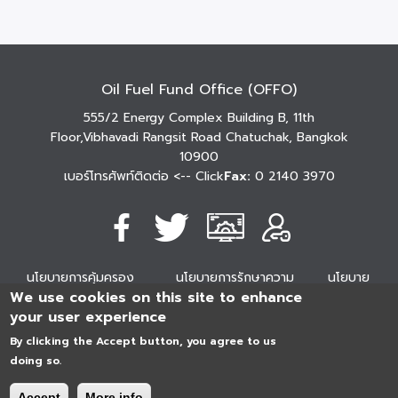
Oil Fuel Fund Office (OFFO)
555/2 Energy Complex Building B, 11th
Floor,Vibhavadi Rangsit Road Chatuchak, Bangkok
10900
เบอร์โทรศัพท์ติดต่อ
<-- Click
Fax:
0 2140 3970
นโยบายการคุ้มครอง
นโยบายการรักษาความ
นโยบาย
We use cookies on this site to enhance
ข้อมูลส่วนบุคคล
มั่นคงปลอดภัย
เว็บไซต์
your user experience
254296
0
2
5
4
2
9
6
Analytics
ครั้ง
By clicking the Accept button, you agree to us
doing so.
Accept
More info