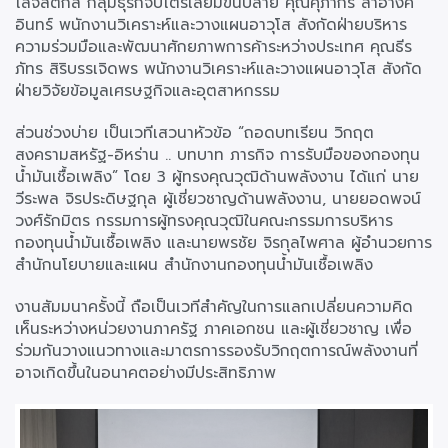
โลจิสติกส์ กลุ่มธุรกิจปิโตรเลียมขั้นปลาย คุณศุภากร สำอางค์
อินทร์ พนักงานวิเคราะห์และวางแผนอาวุโส สังกัดฝ่ายบริหาร
ความร่วมมือและพัฒนาศักยภาพการค้าระหว่างประเทศ คุณธีร
ภัทร สิริบรรเจิดพร พนักงานวิเคราะห์และวางแผนอาวุโส สังกัด
ฝ่ายวิจัยข้อมูลเศรษฐกิจและอุตสาหกรรม
ส่วนช่วงบ่าย เป็นเวทีเสวนาหัวข้อ “ถอดบทเรียน วิกฤต
สงครามสหรัฐ-อิหร่าน .. บทบาท ภารกิจ การรับมือของกองทุน
น้ำมันเชื้อเพลิง” โดย 3 ผู้ทรงคุณวุฒิด้านพลังงาน ได้แก่ นาย
วีระพล จิรประดิษฐกุล ผู้เชี่ยวชาญด้านพลังงาน, นายยอดพจน์
วงศ์รักมิตร กรรมการผู้ทรงคุณวุฒิในคณะกรรมการบริหาร
กองทุนน้ำมันเชื้อเพลิง และนายพรชัย จิรกุลไพศาล ผู้อำนวยการ
สำนักนโยบายและแผน สำนักงานกองทุนน้ำมันเชื้อเพลิง
งานสัมมนาครั้งนี้ ถือเป็นเวทีสำคัญในการแลกเปลี่ยนความคิด
เห็นระหว่างหน่วยงานภาครัฐ ภาคเอกชน และผู้เชี่ยวชาญ เพื่อ
ร่วมกันวางแนวทางและมาตรการรองรับวิกฤตการณ์พลังงานที่
อาจเกิดขึ้นในอนาคตอย่างมีประสิทธิภาพ