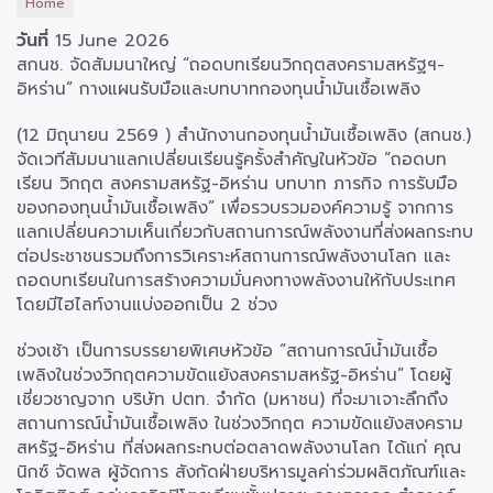
Home
วันที่
15 June 2026
สกนช. จัดสัมมนาใหญ่ “ถอดบทเรียนวิกฤตสงครามสหรัฐฯ-
อิหร่าน” กางแผนรับมือและบทบาทกองทุนน้ำมันเชื้อเพลิง
(12 มิถุนายน 2569 ) สำนักงานกองทุนน้ำมันเชื้อเพลิง (สกนช.)
จัดเวทีสัมมนาแลกเปลี่ยนเรียนรู้ครั้งสำคัญในหัวข้อ “ถอดบท
เรียน วิกฤต สงครามสหรัฐ-อิหร่าน บทบาท ภารกิจ การรับมือ
ของกองทุนน้ำมันเชื้อเพลิง” เพื่อรวบรวมองค์ความรู้ จากการ
แลกเปลี่ยนความเห็นเกี่ยวกับสถานการณ์พลังงานที่ส่งผลกระทบ
ต่อประชาชนรวมถึงการวิเคราะห์สถานการณ์พลังงานโลก และ
ถอดบทเรียนในการสร้างความมั่นคงทางพลังงานให้กับประเทศ
โดยมีไฮไลท์งานแบ่งออกเป็น 2 ช่วง
ช่วงเช้า เป็นการบรรยายพิเศษหัวข้อ “สถานการณ์น้ำมันเชื้อ
เพลิงในช่วงวิกฤตความขัดแย้งสงครามสหรัฐ-อิหร่าน” โดยผู้
เชี่ยวชาญจาก บริษัท ปตท. จำกัด (มหาชน) ที่จะมาเจาะลึกถึง
สถานการณ์น้ำมันเชื้อเพลิง ในช่วงวิกฤต ความขัดแย้งสงคราม
สหรัฐ-อิหร่าน ที่ส่งผลกระทบต่อตลาดพลังงานโลก ได้แก่ คุณ
นิกซ์ จัดพล ผู้จัดการ สังกัดฝ่ายบริหารมูลค่าร่วมผลิตภัณฑ์และ