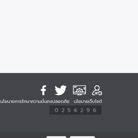
นโยบายการรักษาความมั่นคงปลอดภัย
นโยบายเว็บไซต์
254296
0
2
5
4
2
9
6
Analytic
ครั้ง