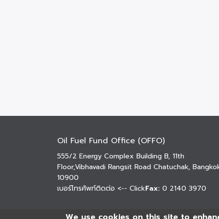
Oil Fuel Fund Office (OFFO)
555/2 Energy Complex Building B, 11th
Floor,Vibhavadi Rangsit Road Chatuchak, Bangko
10900
เบอร์โทรศัพท์ติดต่อ
<-- Click
Fax:
0 2140 3970
We use cookies on this site to enhan