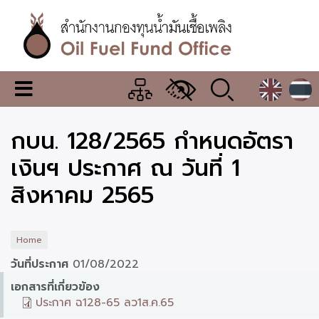
Skip
to
main
content
สำนักงาน
เมนู
กองทุน
เปลี่ยน
การ
น้ำมัน
กบน. 128/2565 กำหนดอัตรา
แสดง
ผล
เชื้อ
เงินฯ ประกาศ ณ วันที่ 1
เพลิง
สิงหาคม 2565
Home
วันที่ประกาศ
01/08/2022
เอกสารที่เกี่ยวข้อง
ประกาศ ฉ128-65 ลว1ส.ค.65