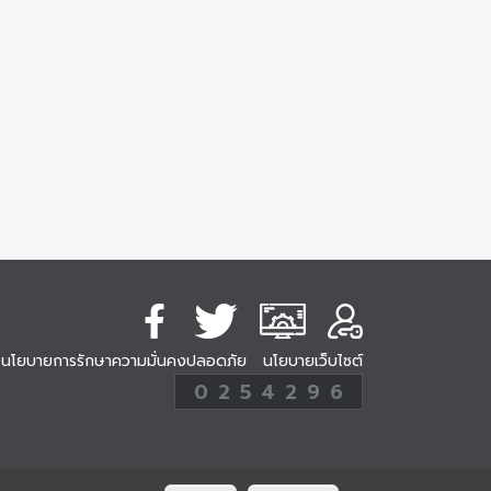
นโยบายการรักษาความมั่นคงปลอดภัย
นโยบายเว็บไซต์
254296
0
2
5
4
2
9
6
Analytic
ครั้ง