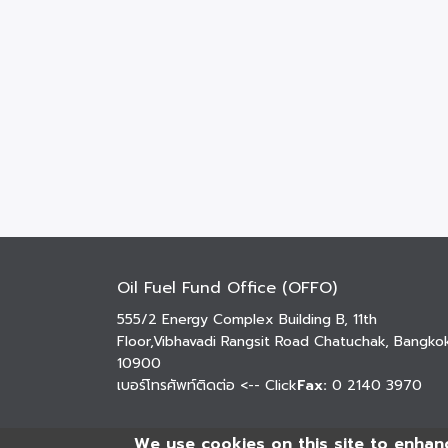
Oil Fuel Fund Office (OFFO)
555/2 Energy Complex Building B, 11th
Floor,Vibhavadi Rangsit Road Chatuchak, Bangko
10900
เบอร์โทรศัพท์ติดต่อ
<-- Click
Fax:
0 2140 3970
We use cookies on this site to enhan