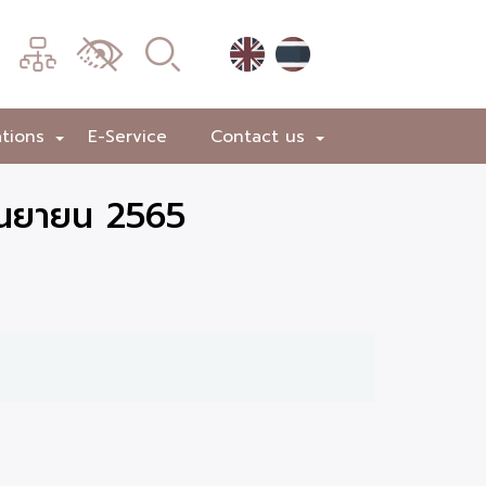
เมนู
เปลี่ยน
การ
แสดง
ations
E-Service
Contact us
+
+
ผล
ันยายน 2565