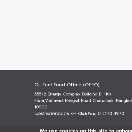
Oil Fuel Fund Office (OFFO)
555/2 Energy Complex Building B, 11th
Floor,Vibhavadi Rangsit Road Chatuchak, Bangko
10900
เบอร์โทรศัพท์ติดต่อ
<-- Click
Fax:
0 2140 3970
We use cookies on this site to enhan