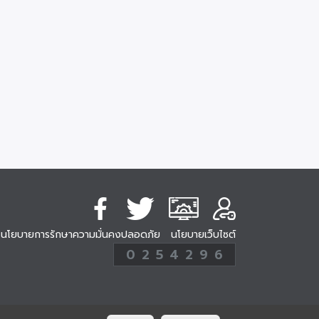
นโยบายการรักษาความมั่นคงปลอดภัย
นโยบายเว็บไซต์
254296
0
2
5
4
2
9
6
Analytic
ครั้ง