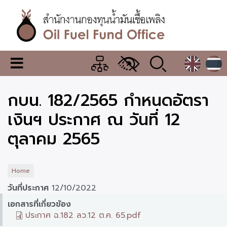
Skip
to
main
content
สำนักงาน
เมนู
กองทุน
เปลี่ยน
การ
น้ำมัน
กบน. 182/2565 กำหนดอัตรา
แสดง
ผล
เชื้อ
เงินฯ ประกาศ ณ วันที่ 12
เพลิง
ตุลาคม 2565
Home
วันที่ประกาศ
12/10/2022
เอกสารที่เกี่ยวข้อง
ประกาศ ฉ.182 ลว.12 ต.ค. 65.pdf