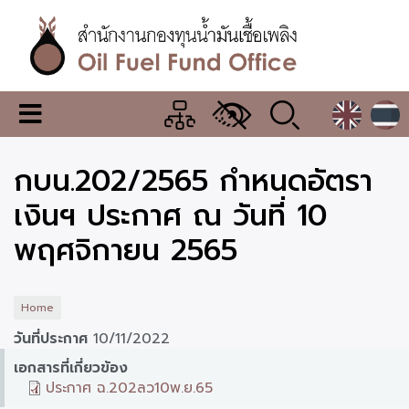
Skip
to
main
content
สำนักงาน
เมนู
กองทุน
เปลี่ยน
การ
น้ำมัน
กบน.202/2565 กำหนดอัตรา
แสดง
ผล
เชื้อ
เงินฯ ประกาศ ณ วันที่ 10
เพลิง
พฤศจิกายน 2565
Home
วันที่ประกาศ
10/11/2022
เอกสารที่เกี่ยวข้อง
ประกาศ ฉ.202ลว10พ.ย.65