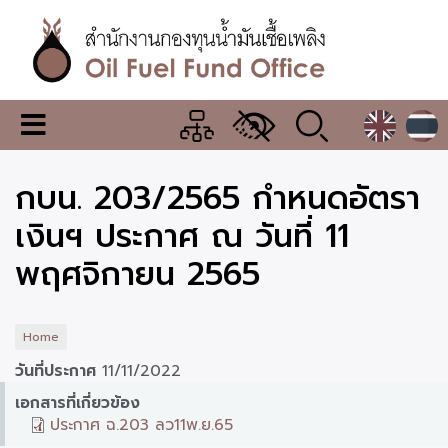
Skip
to
main
content
สำนักงาน
เมนู
กองทุน
เปลี่ยน
การ
น้ำมัน
กบน. 203/2565 กำหนดอัตรา
แสดง
ผล
เชื้อ
เงินฯ ประกาศ ณ วันที่ 11
เพลิง
พฤศจิกายน 2565
Home
วันที่ประกาศ
11/11/2022
เอกสารที่เกี่ยวข้อง
ประกาศ ฉ.203 ลว11พ.ย.65