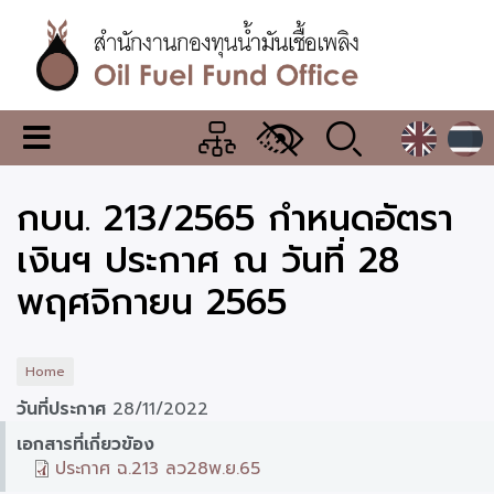
Skip
to
main
content
สำนักงาน
เมนู
กองทุน
เปลี่ยน
การ
น้ำมัน
กบน. 213/2565 กำหนดอัตรา
แสดง
ผล
เชื้อ
เงินฯ ประกาศ ณ วันที่ 28
เพลิง
พฤศจิกายน 2565
Home
วันที่ประกาศ
28/11/2022
เอกสารที่เกี่ยวข้อง
ประกาศ ฉ.213 ลว28พ.ย.65