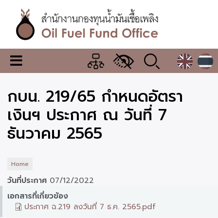
Skip
to
main
content
สำนักงาน
เมนู
กองทุน
เปลี่ยน
การ
น้ำมัน
กบน. 219/65 กำหนดอัตรา
แสดง
ผล
เชื้อ
เงินฯ ประกาศ ณ วันที่ 7
เพลิง
ธันวาคม 2565
Home
วันที่ประกาศ
07/12/2022
เอกสารที่เกี่ยวข้อง
ประกาศ ฉ.219 ลงวันที่ 7 ธ.ค. 2565.pdf