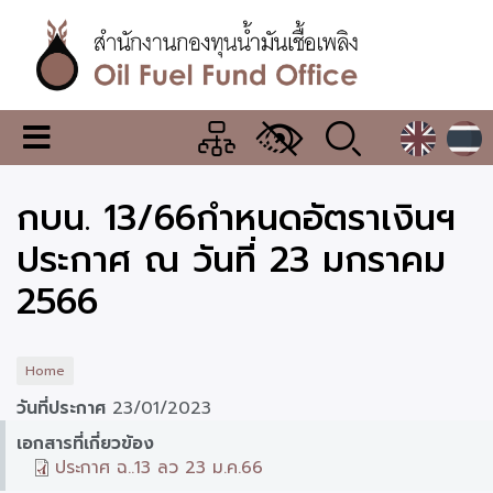
Skip
to
main
content
สำนักงาน
เมนู
กองทุน
เปลี่ยน
การ
น้ำมัน
กบน. 13/66กำหนดอัตราเงินฯ
แสดง
ผล
เชื้อ
ประกาศ ณ วันที่ 23 มกราคม
เพลิง
2566
Home
วันที่ประกาศ
23/01/2023
เอกสารที่เกี่ยวข้อง
ประกาศ ฉ..13 ลว 23 ม.ค.66